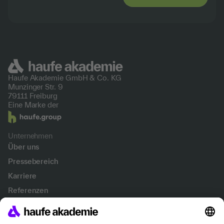
Haufe Akademie GmbH &
Co. KG
Munzinger Str. 9
79111 Freiburg
Eine Marke der
Unternehmen
Über uns
Pressebereich
Karriere
Referenzen
Soziale Verantwortung
Fakten