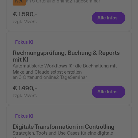
Neu
an 5 Ortenund online
2 Tage
Seminar
€ 1.590,-
Alle Infos
zzgl. MwSt.
Fokus KI
Rechnungsprüfung, Buchung & Reports
mit KI
Automatisierte Workflows für die Buchhaltung mit
Make und Claude selbst erstellen
an 3 Ortenund online
2 Tage
Seminar
€ 1.490,-
Alle Infos
zzgl. MwSt.
Fokus KI
Digitale Transformation im Controlling
Strategien, Tools und Use Cases für eine digitale