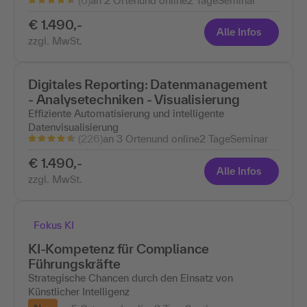
(6)
an 2 Ortenund online
2 Tage
Seminar
€ 1.490,-
Alle Infos
zzgl. MwSt.
Digitales Reporting: Datenmanagement
- Analysetechniken - Visualisierung
Effiziente Automatisierung und intelligente
Datenvisualisierung
(226)
an 3 Ortenund online
2 Tage
Seminar
€ 1.490,-
Alle Infos
zzgl. MwSt.
Fokus KI
KI-Kompetenz für Compliance
Führungskräfte
Strategische Chancen durch den Einsatz von
Künstlicher Intelligenz