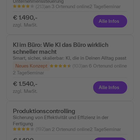
Unternehmenssteuerung
(213)
an 3 Ortenund online
2 Tage
Seminar
€ 1.490,-
Alle Infos
zzgl. MwSt.
KI im Büro: Wie KI das Büro wirklich
schneller macht
Smart, sicher, skalierbar: KI, die in Deinen Alltag passt
(103)
Neues Konzept
an 6 Ortenund online
2 Tage
Seminar
€ 1.540,-
Alle Infos
zzgl. MwSt.
Produktionscontrolling
Sicherung von Effektivität und Effizienz in der
Fertigung
(192)
an 2 Ortenund online
2 Tage
Seminar