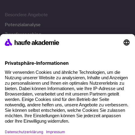
Besondere Angebote
Potenzialanalyse
Transfercoaching
Coaching
Kontakt & Support
Kontakt
FAQ
+49 761 595339-00
AGB
Impressum