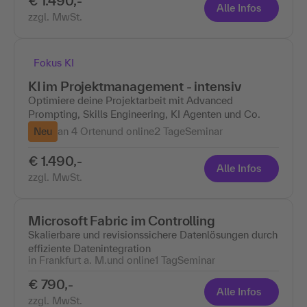
€ 1.490,-
Alle Infos
zzgl. MwSt.
Fokus KI
KI im Projektmanagement - intensiv​
Optimiere deine Projektarbeit mit Advanced
Prompting, Skills Engineering, KI Agenten und Co.
Neu
an 4 Ortenund online
2 Tage
Seminar
€ 1.490,-
Alle Infos
zzgl. MwSt.
Microsoft Fabric im Controlling
Skalierbare und revisionssichere Datenlösungen durch
effiziente Datenintegration
in Frankfurt a. M.und online
1 Tag
Seminar
€ 790,-
Alle Infos
zzgl. MwSt.