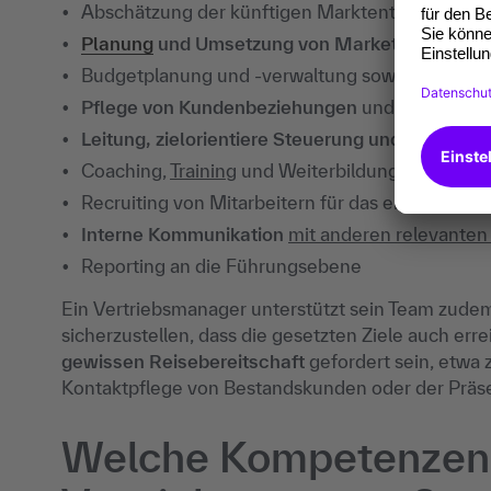
Abschätzung der künftigen Marktentwicklung u
Planung
und Umsetzung von Marketingmaßn
Budgetplanung und -verwaltung sowie
Vertrieb
Pflege von Kundenbeziehungen
und
Akquise v
Leitung, zielorientiere Steuerung und
Führung d
Coaching,
Training
und Weiterbildung des Vertr
Recruiting von Mitarbeitern für das eigene Tea
Interne Kommunikation
mit anderen relevanten
Reporting an die Führungsebene
Ein Vertriebsmanager unterstützt sein Team zudem 
sicherzustellen, dass die gesetzten Ziele auch err
gewissen Reisebereitschaft
gefordert sein, etwa
Kontaktpflege von Bestandskunden oder der Präse
Welche Kompetenzen 