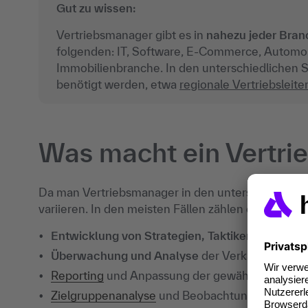
Gut zu wissen:
Vertriebsmanager gibt es in
nahezu jeder Bran
folgenden: IT, Software,
E-Commerce
, Automo
Immobilienbranche. In den unterschiedlichen S
benötigt werden, etwa
regionale Vertriebsleite
Was macht ein Vertr
Da man Vertriebsmanager in den unterschiedlichs
variieren. In den meisten Fällen zählen
die folgen
Entwicklung von Strategien, Taktiken und Plän
Überwachung und Analyse
der Verkaufsaktivit
Reporting
und Anpassung der gewählten Strateg
Zielgruppenanalyse
und Beobachtung des aktue