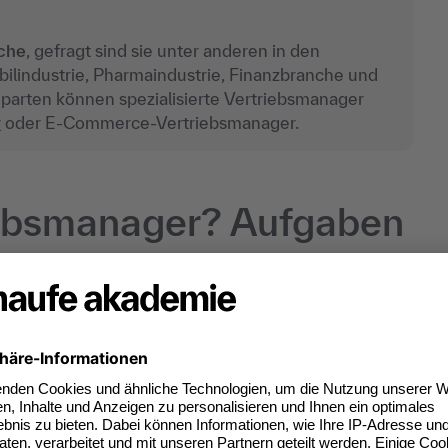
che
, gefragt sind sie unter anderen in den
bilindustrie, Pharmaindustrie, Finanzbranche und
parten können spezialisierte Vertriebsmanager
r
oder E-Commerce-Vertriebsmanager.
iebsmanager? Aufgaben
ten Branchen findet, können die konkreten Aufgaben
den Aufgaben zu den wichtigsten
:
en
, um die Verkaufsziele zu erreichen
äten
ien falls notwendig
llen Marktgeschehens