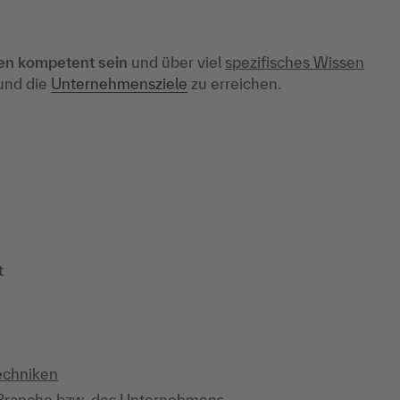
hen kompetent sein
und über viel
spezifisches Wissen
 und die
Unternehmensziele
zu erreichen.
t
echniken
r Branche bzw. des Unternehmens