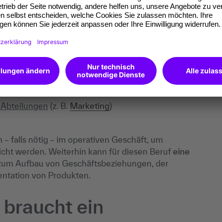
nd Erstellung von Prognosen
ahmen
scontrolling
on (neuen) Schlüsselkunden
es Vertriebsteams
iebsteams
m und zur Betreuung der einzelnen Kunden
 Abteilungen
(z. B.
Marketing
)
– falls nötig – im operativen Geschäft, um
eicht werden. Weiterhin kann für diesen Beruf
eine
 zum Aufbau von Geschäftsbeziehungen, der
ntation von Produkten.
braucht ein