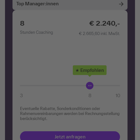
Top Manager:innen
,-
8
€ 2.240,-
8
Stunden Coaching
St
St.
€ 2.665,60 inkl. MwSt.
★ Empfohlen
10
3
4
5
6
7
8
9
10
3
Eventuelle Rabatte, Sonderkonditionen oder
Ev
ung
Rahmenvereinbarungen werden bei Rechnungsstellung
Ra
berücksichtigt.
be
Jetzt anfragen