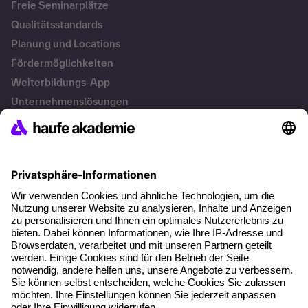
Freie Seminarplätze
Qualitätsstandards
Planung und Locations
Fördermöglichkeiten
Weiterbildungs-App
Unternehmenslösungen
Besondere Angebote
Potenzialanalyse
Transfercoaching
Coaching
Kontakt & Support
Kontakt
FAQs
+49 761 595339-00
AGB
Impressum
Datenschutz