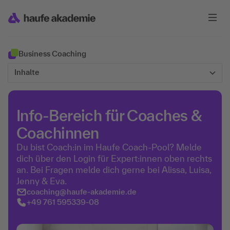
Business Coaching
Inhalte
Info-Bereich für Coaches &
Coachinnen
Du bist Coach:in im Haufe Coach-Pool? Melde
dich über den Login für Expert:innen oben rechts
an. Bei Fragen melde dich gerne bei Alissa, Luisa,
Jenny & Eva.
coaching@haufe-akademie.de
+49 761 595339-08