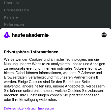
Über uns
Pressebereich
Karriere
Referenzen
Soziale Verantwortung
Fakten
Services
Newsletter
Events & Webinare
Account Management
Kontakt & Support
Kontakt
+49 761 898 4060
AGB
Datenschutz
Impressum
Cookie-Einstellungen