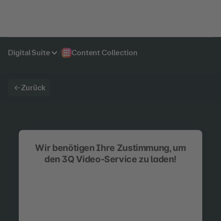
Digital Suite
/
Content Collection
Zurück
Wir benötigen Ihre Zustimmung, um
den 3Q Video-Service zu laden!
Wir verwenden 3Q Video, um Inhalte
einzubetten. Dieser Service kann Daten zu Ihren
Aktivitäten sammeln. Bitte lesen Sie die Details
durch und stimmen Sie der Nutzung des Service
zu, um diese Inhalte anzuzeigen.