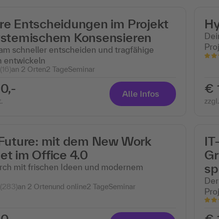
re Entscheidungen im Projekt
Hy
ystemischem Konsensieren
Dei
Pro
m schneller entscheiden und tragfähige
 entwickeln
(16)
an 2 Orten
2 Tage
Seminar
0,-
€ 
Alle Infos
.
zzgl
 Future: mit dem New Work
IT
t im Office 4.0
Gr
sp
urch mit frischen Ideen und modernem
Der 
(283)
an 2 Ortenund online
2 Tage
Seminar
Pro
0,-
€ 