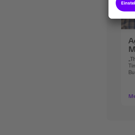
A
M
„T
Ti
Bu
be
ma
Pe
Me
fo
Un
Vo