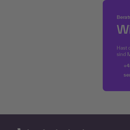
Berat
Wi
Hast 
sind M
+4
se