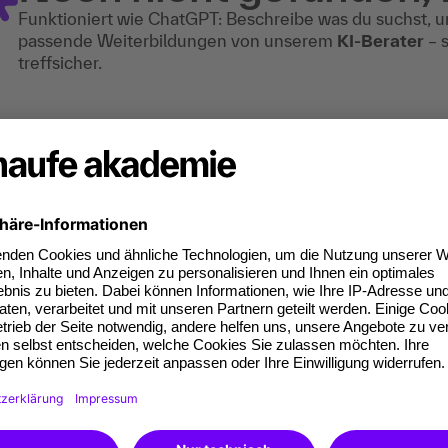
Funktioniert wie ChatGPT: Beschreibe was du suchst, u
passende Weiterbildungen von unserem
KI-Berater
– 
treffsicher.
r dich interessante Blog-Beit
aufe Akademie Blog