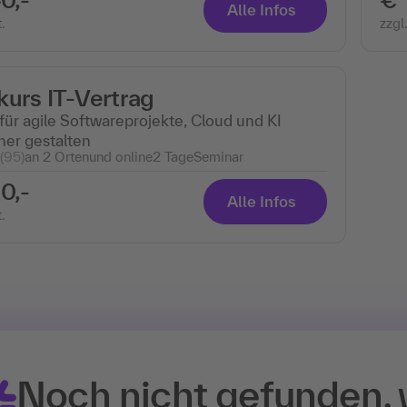
Alle Infos
.
zzgl
urs IT-Vertrag
für agile Softwareprojekte, Cloud und KI
her gestalten
(95)
an 2 Ortenund online
2 Tage
Seminar
0,-
Alle Infos
.
Noch nicht gefunden,