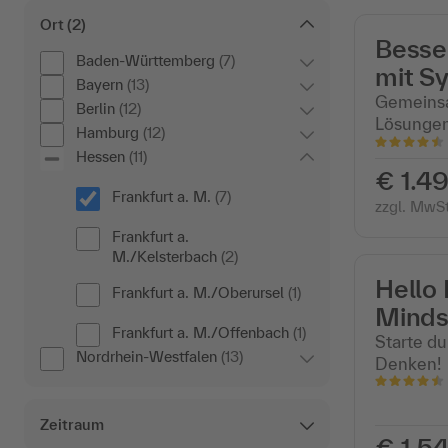
Ort
(2)
Besse
Baden-Württemberg
(7)
mit S
Bayern
(13)
Gemeinsa
Berlin
(12)
Lösungen
Hamburg
(12)
Hessen
(11)
€ 1.49
Frankfurt a. M.
(7)
zzgl. MwSt
Frankfurt a.
M./Kelsterbach
(2)
Hello
Frankfurt a. M./Oberursel
(1)
Mindse
Frankfurt a. M./Offenbach
(1)
Starte d
Nordrhein-Westfalen
(13)
Denken!
Zeitraum
€ 1.54