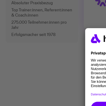
Absoluter Praxisbezug
Top Trainer:innen, Referent:innen
& Coach:innen
275.000 Teilnehmer:innen pro
Jahr
Erfolgsmacher seit 1978
Fü
Zum H