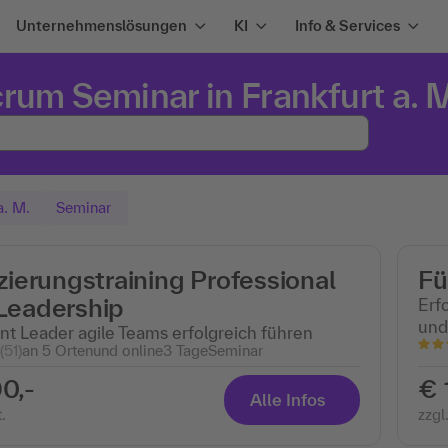
Unternehmenslösungen
KI
Info & Services
rum Seminar in Frankfurt a. M
a. M.
Seminar
izierungstraining Professional
Fü
 Leadership
Erf
und
nt Leader agile Teams erfolgreich führen
(51)
an 5 Ortenund online
3 Tage
Seminar
0,-
€ 
Alle Infos
.
zzgl