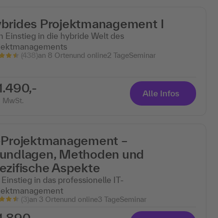
brides Projektmanagement I
n Einstieg in die hybride Welt des
jektmanagements
(438)
an 8 Ortenund online
2 Tage
Seminar
1.490,-
Alle Infos
. MwSt.
-Projektmanagement –
undlagen, Methoden und
ezifische Aspekte
Einstieg in das professionelle IT-
jektmanagement
(3)
an 3 Ortenund online
3 Tage
Seminar
1.890,-