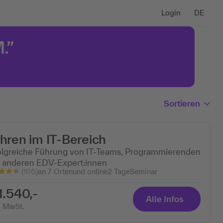
Login
DE
.”
Sortieren
hren im IT-Bereich
olgreiche Führung von IT-Teams, Programmierenden
 anderen EDV-Expert:innen
(166)
an 7 Ortenund online
2 Tage
Seminar
1.540,-
Alle Infos
. MwSt.