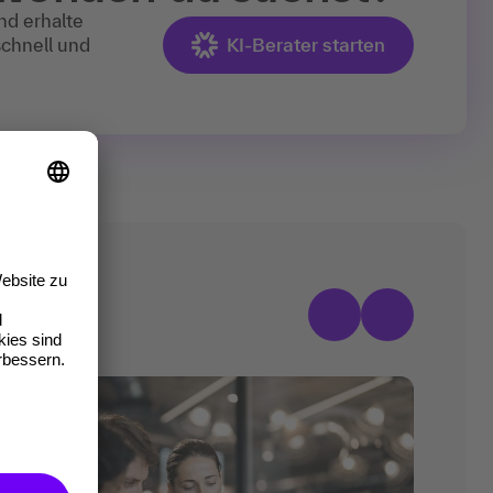
nd erhalte
schnell und
KI-Berater starten
räge