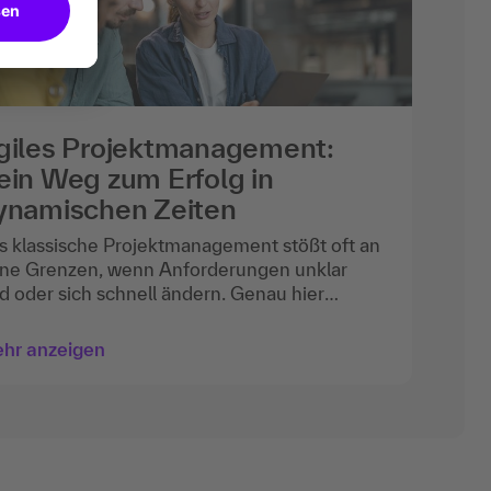
giles Projektmanagement:
E
ein Weg zum Erfolg in
al
ynamischen Zeiten
Lei
bes
s klassische Projektmanagement stößt oft an
Ve
ine Grenzen, wenn Anforderungen unklar
Ha
nd oder sich schnell ändern. Genau hier
Sib
mmt agiles Projektmanagement ins Spiel: Es
sch
 flexibel, anpassungsfähig und ermöglicht dir,
hr anzeigen
Me
Lyd
hnell auf neue Gegebenheiten zu reagieren.
Me
eser Beitrag gibt dir einen umfassenden
En
erblick über das agile Projektmanagement.
Kü
 lernst die Definition von agilem
ojektmanagement kennen,