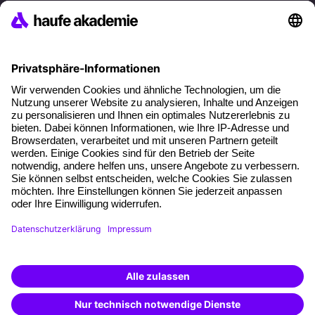
Referenzen
Soziale Verantwortung
Fakten
Über unser Angebot
Planungssicherheit
Freie Seminarplätze
Qualitätsstandards
Planung und Locations
Fördermöglichkeiten
Weiterbildungs-App
Unternehmenslösungen
Weiterbildung finden -
mit KI-Power!
Besondere Angebote
Beschreibe was du suchst und erhalte
passende Weiterbildungen vom
KI-Berater