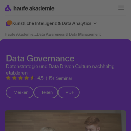
Künstliche Intelligenz & Data Analytics
Haufe Akademie
....
Data Awareness & Data Management
Data Governance
Datenstrategie und Data Driven Culture nachhaltig
etablieren
4,5
(115)
Seminar
Merken
Teilen
PDF