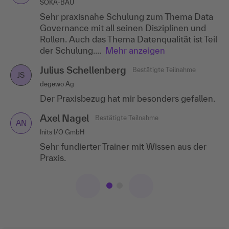
SOKA-BAU
LBS Hessen-Thüringen
Sehr praxisnahe Schulung zum Thema Data
Sehr guter Dozent. Großer Mehrwert im
Governance mit all seinen Disziplinen und
Arbeitsalltag für einen fairen Preis.
Rollen. Auch das Thema Datenqualität ist Teil
Sven Polster
Bestätigte Teilnahme
der Schulung....
Mehr anzeigen
SP
TADANO FAUN GmbH
Julius Schellenberg
Bestätigte Teilnahme
JS
Sehr gute praxisnahe Erklärung der Themen.
degewo Ag
Sehr gutes Aufzeigen von
Der Praxisbezug hat mir besonders gefallen.
Zusammenhängen der Data Themen und wie
die einzelnen Data-Disziplinen in...
Mehr
Axel Nagel
Bestätigte Teilnahme
anzeigen
AN
Inits I/O GmbH
Sehr fundierter Trainer mit Wissen aus der
Praxis.