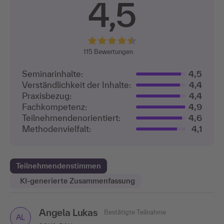
4,5
115
Bewertungen
Seminarinhalte:
4,5
Verständlichkeit der Inhalte:
4,4
Praxisbezug:
4,4
Fachkompetenz:
4,9
Teilnehmenden­orientiert:
4,6
Methodenvielfalt:
4,1
Teilnehmendenstimmen
KI-generierte Zusammenfassung
Angela Lukas
Elisabeth Kolbe
Bestätigte Teilnahme
Bestätigte Teilnahme
EK
AL