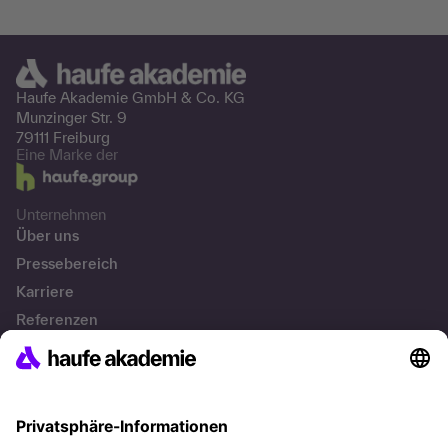
Haufe Akademie GmbH &
Co. KG
Munzinger Str. 9
79111 Freiburg
Eine Marke der
Unternehmen
Über uns
Pressebereich
Karriere
Referenzen
Soziale Verantwortung
Fakten
Lösungen
Persönliche Weiterbildung
Unternehmenslösungen