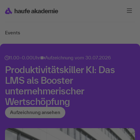
Events
11.00
–
0.00
Uhr
Aufzeichnung vom
30.07.2026
Produktivitätskiller KI: Das
LMS als Booster
unternehmerischer
Wertschöpfung
Aufzeichnung ansehen