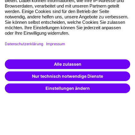
Freie Seminarplätze
Qualitätsstandards
Planung und Locations
Fördermöglichkeiten
Weiterbildungs-App
Unternehmenslösungen
Weiterbildung finden -
Besondere Angebote
mit KI-Power!
Beschreibe was du suchst und erhalte
Potenzialanalyse
passende Weiterbildungen vom
KI-Berater
– schnell und treffsicher.
Transfercoaching
Coaching
Kontakt & Support
Kontakt
FAQ