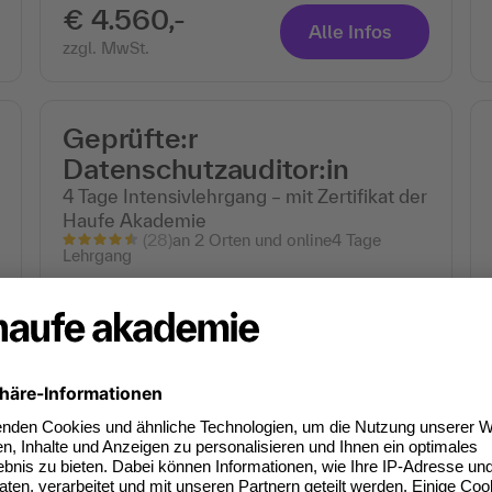
€ 4.560,-
Alle Infos
zzgl. MwSt.
Geprüfte:r
Datenschutzauditor:in
4 Tage Intensivlehrgang – mit Zertifikat der
Haufe Akademie
(28)
an 2 Orten und online
4 Tage
Lehrgang
€ 2.240,-
Alle Infos
zzgl. MwSt.
Datenschutz einfach
gemacht – für Behörden
Die wichtigsten Vorschriften, Fallstricke