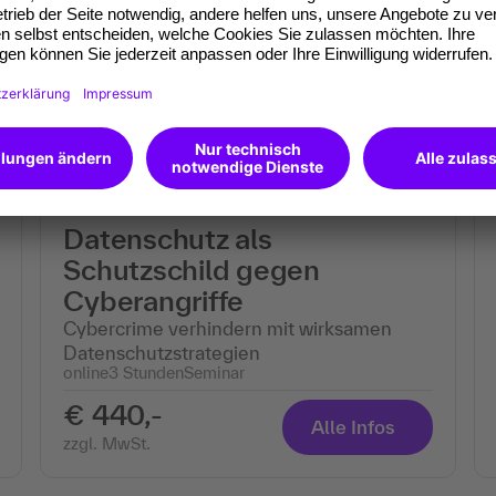
und Lösungen an einem Tag
(3)
Neu
in Frankfurt a. M. und online
1 Tag
Seminar
€ 920,-
Alle Infos
zzgl. MwSt.
Datenschutz als
Schutzschild gegen
Cyberangriffe
Cybercrime verhindern mit wirksamen
Datenschutzstrategien
online
3 Stunden
Seminar
€ 440,-
Alle Infos
zzgl. MwSt.