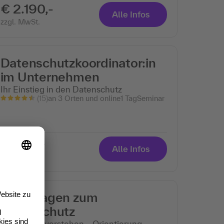
€ 2.190,-
Alle Infos
zzgl. MwSt.
Datenschutzkoordinator:in
im Unternehmen
Ihr Einstieg in den Datenschutz
(15)
an 3 Orten und online
1 Tag
Seminar
€ 920,-
Alle Infos
zzgl. MwSt.
Grundlagen zum
Datenschutz
Strukturen verstehen – Orientierung