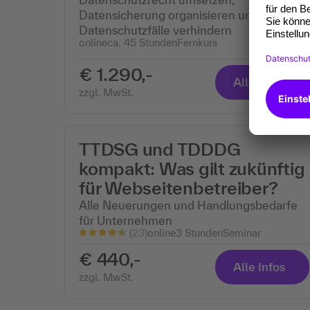
Datensicherung organisieren und
Datenschutzfälle verhindern
online
ca. 45 Stunden
Fernkurs
€ 1.290,-
Alle Infos
zzgl. MwSt.
TTDSG und TDDDG
kompakt: Was gilt zukünftig
für Webseitenbetreiber?
Alle Neuerungen und Handlungsbedarfe
für Unternehmen
(23)
online
3 Stunden
Seminar
€ 440,-
Alle Infos
zzgl. MwSt.