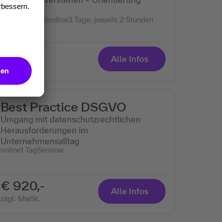
gewinnen
(14)
online
3 Tage, jeweils 2 Stunden
Seminar
€ 920,-
Alle Infos
zzgl. MwSt.
Best Practice DSGVO
Umgang mit datenschutzrechtlichen
Herausforderungen im
Unternehmensalltag
online
1 Tag
Seminar
€ 920,-
Alle Infos
zzgl. MwSt.