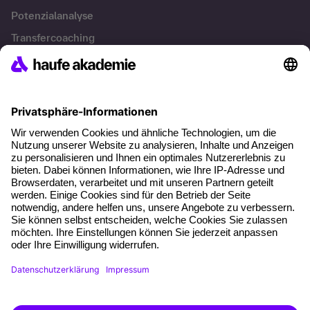
Potenzialanalyse
Transfercoaching
Coaching
Kontakt & Support
Kontakt
FAQ
+49 761 595339-00
AGB
Impressum
Datenschutz
Cookie-Einstellungen