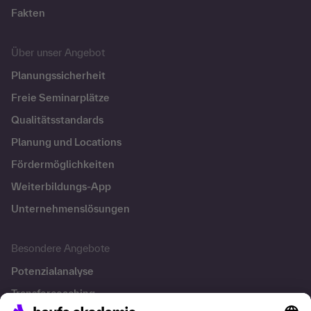
Fakten
Über unser Angebot
Planungssicherheit
Freie Seminarplätze
Qualitätsstandards
Planung und Locations
Fördermöglichkeiten
Weiterbildungs-App
Unternehmenslösungen
Besondere Angebote
Potenzialanalyse
Transfercoaching