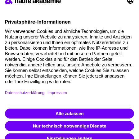
Coaching
Kontakt & Support
Kontakt
FAQ
+49 761 595339-00
AGB
Impressum
Datenschutz
Cookie-Einstellungen
Weiterbildung finden -
mit KI-Power!
Beschreibe was du suchst und erhalte
Vertrag widerrufen
passende Weiterbildungen vom
KI-Berater
– schnell und treffsicher.