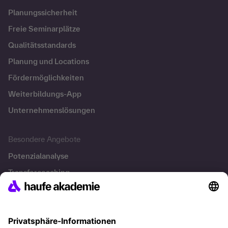
Planungssicherheit
Freie Seminarplätze
Qualitätsstandards
Planung und Locations
Fördermöglichkeiten
Weiterbildungs-App
Unternehmenslösungen
Besondere Angebote
Potenzialanalyse
Transfercoaching
Coaching
Kontakt & Support