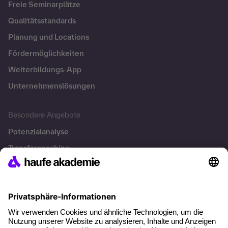
Freie Seminarplätze
Qualitätsstandards
Planung und Locations
Fördermöglichkeiten
Weiterbildungs-App
Unternehmenslösungen
Besondere Angebote
Potenzialanalyse
Transfercoaching
Coaching
Kontakt & Support
Kontakt
FAQ