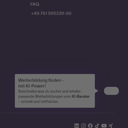
FAQ
+49 761 595339-00
Weiterbildung finden -
mit KI-Power!
Beschreibe was du suchst und erhalte
passende Weiterbildungen vom
KI-Berater
– schnell und treffsicher.