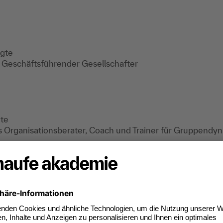
igte
 Geschäftsführender Gesellschafter
gte
als Organisationsberater, Coach und Trainer für Gruppendy
m.org, 2026)
(Milton-Erickson-Institut Heidelberg, 2010)
GO, 2001)
026)