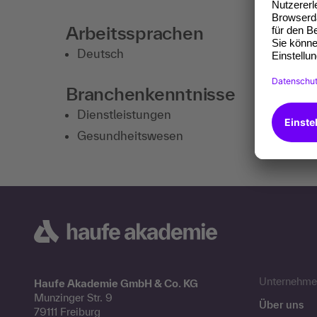
Arbeitssprachen
Deutsch
Branchenkenntnisse
Dienstleistungen
Gesundheitswesen
Unternehme
Haufe Akademie GmbH & Co. KG
Munzinger Str. 9
Über uns
79111 Freiburg