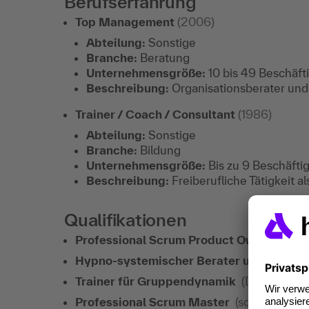
Berufserfahrung
Top Management
(2006)
Abteilung:
Sonstige
Branche:
Beratung
Unternehmensgröße:
10 bis 49 Beschäft
Beschreibung:
Organisationsberater und
Trainer / Coach / Consultant
(1986)
Abteilung:
Sonstige
Branche:
Bildung
Unternehmensgröße:
Bis zu 9 Beschäfti
Beschreibung:
Freiberufliche Tätigkeit 
Qualifikationen
Professional Scrum Product Owner
(scru
Hypno-systemischer Berater und Coach
Trainer für Gruppendynamik
(DAGG / DG
Professional Scrum Master
(scrum.org, 2