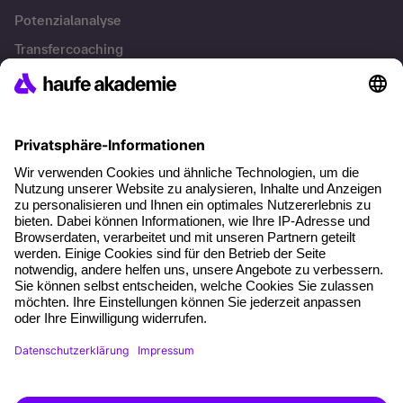
Potenzialanalyse
Transfercoaching
Coaching
Kontakt & Support
Kontakt
FAQ
+49 761 595339-00
AGB
Impressum
Datenschutz
Cookie-Einstellungen