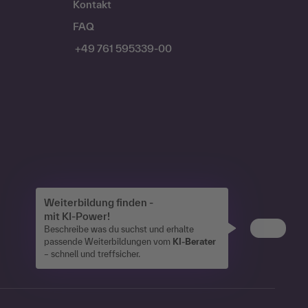
Kontakt
FAQ
+49 761 595339-00
Weiterbildung finden -
mit KI-Power!
Beschreibe was du suchst und erhalte
passende Weiterbildungen vom
KI-Berater
– schnell und treffsicher.