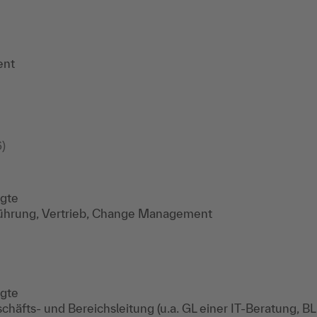
ent
)
igte
Führung, Vertrieb, Change Management
igte
äfts- und Bereichsleitung (u.a. GL einer IT-Beratung, B