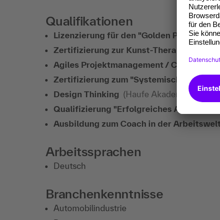
Qualifikationen
Lizenzierung für den "Golden Profiler of 
Zertifizierung zur Kunst-Therapeutin ag
Agiles Projektmanagement / Certified
Zertifizierung zum "Systemischen Proj
Design Thinking
(Haufe Akademie, Freibur
Qualifizierung "Erfolgreiches Account
Ausbildung zum Coach in der Arbeitswel
Arbeitssprachen
Deutsch
Branchenkenntnisse
Automobilindustrie