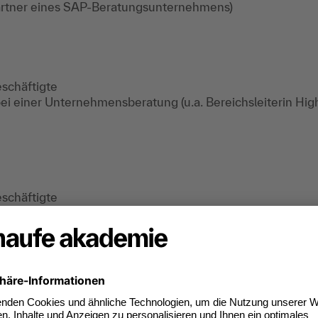
rtner eines SAP-Beratungsunternehmens)
schäftigte
ei einer Unternehmensberatung (u.a. Bereichsleiterin H
schäftigte
Beratung Controlling/BI)
schäftigte
erin für komplexe Veränderungen in Unternehmen (Prozess