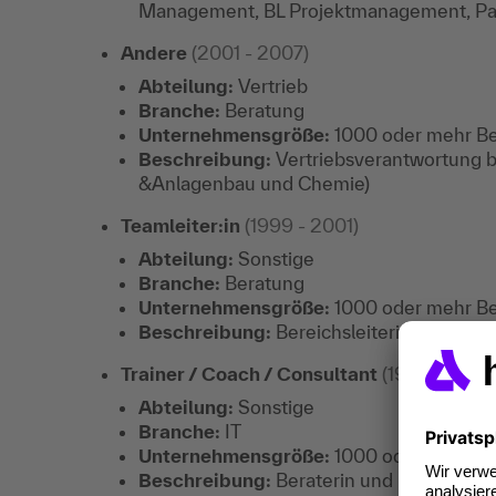
Management, BL Projektmanagement, Pa
Andere
(2001 - 2007)
Abteilung:
Vertrieb
Branche:
Beratung
Unternehmensgröße:
1000 oder mehr Be
Beschreibung:
Vertriebsverantwortung b
&Anlagenbau und Chemie)
Teamleiter:in
(1999 - 2001)
Abteilung:
Sonstige
Branche:
Beratung
Unternehmensgröße:
1000 oder mehr Be
Beschreibung:
Bereichsleiterin für SAP-
Trainer / Coach / Consultant
(1990 - 1999)
Abteilung:
Sonstige
Branche:
IT
Unternehmensgröße:
1000 oder mehr Be
Beschreibung:
Beraterin und Projektleit