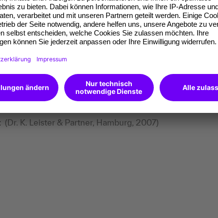
Personality"
(Future Systems Consulting/Hogrefe, R. Blank
k
(agk Regensburg, 2019)
 ScrumMaster®
(WIBAS, Darmstadt, 2015)
ektmanagement-Lehr-Coach"
( FHDW Paderborn, 2012)
g, 2016)
 Management"
(CSC Ploenzke Akademie, 2005)
t
(Dr. K. Leister & Partner, Hamburg, 2007)