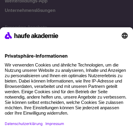
Weiterbildungs-App
Unternehmenslösungen
Besondere Angebote
Potenzialanalyse
Transfercoaching
Coaching
Kontakt & Support
Kontakt
FAQ
+49 761 595339-00
Zertifizierte Informationssicherheit