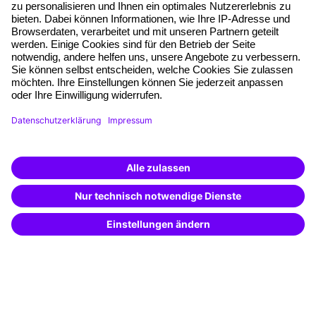
Planungssicherheit
Freie Seminarplätze
Qualitätsstandards
Planung und Locations
Fördermöglichkeiten
Weiterbildungs-App
Unternehmenslösungen
Weiterbildung finden -
mit KI-Power!
Besondere Angebote
Beschreibe was du suchst und erhalte
passende Weiterbildungen vom
KI-Berater
Potenzialanalyse
– schnell und treffsicher.
Transfercoaching
Coaching
Kontakt & Support