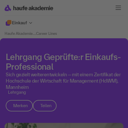
Einkauf
Haufe Akademie
....
Career Lines
Lehrgang Geprüfte:r Einkaufs-
Professional
Sich gezielt weiterentwickeln ─ mit einem Zertifikat der
Hochschule der Wirtschaft für Management (HdWM),
Mannheim
Lehrgang
Merken
Teilen