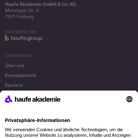
Haufe Akademie GmbH & Co. KG
Munzinger Str. 9
79111 Freiburg
Eine Marke der
Unternehmen
Über uns
Pressebereich
Karriere
Referenzen
Soziale Verantwortung
Fakten
Über unser Angebot