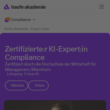
Compliance
Haufe Akademie
....
Expert Lines
Zertifizierte:r KI-Expert:in
Compliance
Zertifiziert durch die Hochschule der Wirtschaft für
Management, Mannheim
Lehrgang
Fokus KI
Merken
Teilen