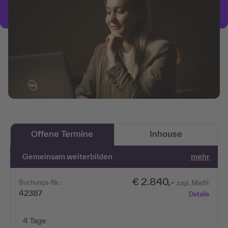
Offene Termine
Inhouse
Gemeinsam weiterbilden
mehr
€ 2.840,-
Buchungs-Nr.:
zzgl. MwSt
42387
Details
4 Tage