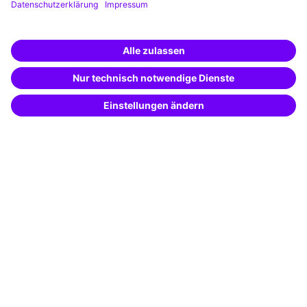
Unternehmen
Weiterbildung finden -
Über uns
mit KI-Power!
Beschreibe was du suchst und erhalte
Pressebereich
passende Weiterbildungen vom
KI-Berater
– schnell und treffsicher.
Karriere
Referenzen
Soziale Verantwortung
Fakten
Über unser Angebot
Planungssicherheit
Freie Seminarplätze
Qualitätsstandards
Planung und Locations