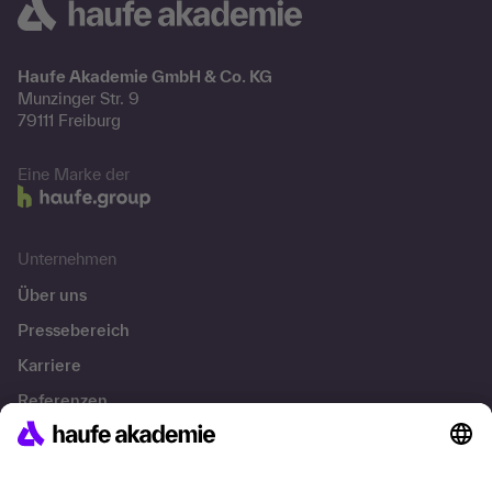
Haufe Akademie GmbH & Co. KG
Munzinger Str. 9
79111 Freiburg
Eine Marke der
Unternehmen
Über uns
Pressebereich
Karriere
Referenzen
Soziale Verantwortung
Fakten