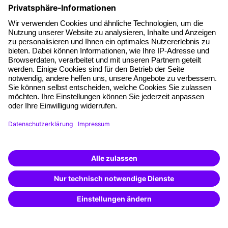
Über unser Angebot
Planungssicherheit
Freie Seminarplätze
Qualitätsstandards
Planung und Locations
Fördermöglichkeiten
Weiterbildungs-App
Unternehmenslösungen
Weiterbildung finden -
Besondere Angebote
mit KI-Power!
Beschreibe was du suchst und erhalte
Potenzialanalyse
passende Weiterbildungen vom
KI-Berater
– schnell und treffsicher.
Transfercoaching
Coaching