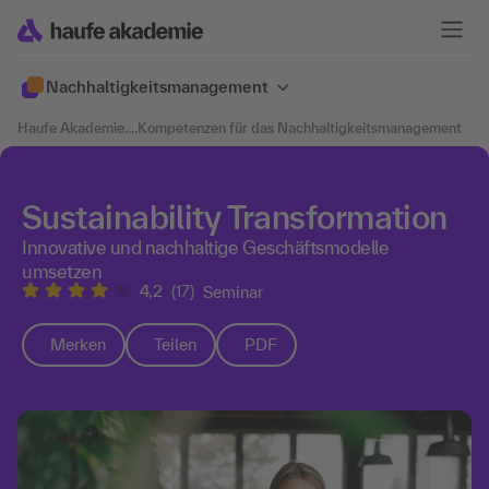
Nachhaltigkeits­management
Haufe Akademie
....
Kompetenzen für das Nachhaltigkeitsmanagement
Sustainability Transformation
Innovative und nachhaltige Geschäftsmodelle
umsetzen
4,2
(17)
Seminar
Merken
Teilen
PDF