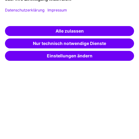
Fördermöglichkeiten
Weiterbildungs-App
Unternehmenslösungen
Weiterbildung finden -
mit KI-Power!
Besondere Angebote
Beschreibe was du suchst und erhalte
passende Weiterbildungen vom
KI-Berater
Potenzialanalyse
– schnell und treffsicher.
Transfercoaching
Coaching
Kontakt & Support
Kontakt
FAQ
+49 761 595339-00