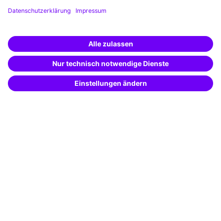
Weiterbildungs-App
Unternehmenslösungen
Weiterbildung finden -
mit KI-Power!
Besondere Angebote
Beschreibe was du suchst und erhalte
passende Weiterbildungen vom
KI-Berater
Potenzialanalyse
– schnell und treffsicher.
Transfercoaching
Coaching
Kontakt & Support
Kontakt
FAQ
+49 761 595339-00