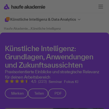
Künstliche Intelligenz & Data Analytics
Haufe Akademie
....
Künstliche Intelligenz
Künstliche Intelligenz:
Grundlagen, Anwendungen
und Zukunftsaussichten
Praxisorientierte Einblicke und strategische Relevanz
für deinen Arbeitsbereich
4,5
(223)
Seminar
Fokus KI
Merken
Teilen
PDF