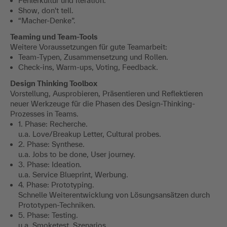
Fehlerkultur und Iteration.
Show, don't tell.
“Macher-Denke”.
Teaming und Team-Tools
Weitere Voraussetzungen für gute Teamarbeit:
Team-Typen, Zusammensetzung und Rollen.
Check-ins, Warm-ups, Voting, Feedback.
Design Thinking Toolbox
Vorstellung, Ausprobieren, Präsentieren und Reflektieren
neuer Werkzeuge für die Phasen des Design-Thinking-
Prozesses in Teams.
1. Phase: Recherche.
u.a. Love/Breakup Letter, Cultural probes.
2. Phase: Synthese.
u.a. Jobs to be done, User journey.
3. Phase: Ideation.
u.a. Service Blueprint, Werbung.
4. Phase: Prototyping.
Schnelle Weiterentwicklung von Lösungsansätzen durch
Prototypen-Techniken.
5. Phase: Testing.
u.a. Smoketest, Szenarios.