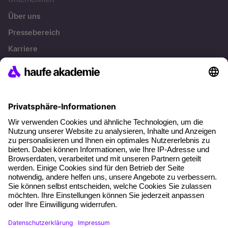
Über uns
Pressebereich
Karriere
Referenzen
Soziale Verantwortung
Fakten
Über unser Angebot
Planungssicherheit
Freie Seminarplätze
Qualitätsstandards
Planung und Locations
Fördermöglichkeiten
Weiterbildungs-App