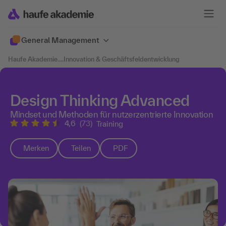
General Management
Haufe Akademie
....
Innovation & Geschäftsfeldentwicklung
Design Thinking Advanced
Mindset und Methoden für nutzerzentrierte Innovation
4,6
(73)
Training
Merken
Teilen
PDF