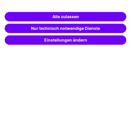
Unternehmenslösungen
Weiterbildung finden -
mit KI-Power!
Besondere Angebote
Beschreibe was du suchst und erhalte
passende Weiterbildungen vom
KI-Berater
Potenzialanalyse
– schnell und treffsicher.
Transfercoaching
Coaching
Kontakt & Support
Kontakt
FAQ
+49 761 595339-00
AGB