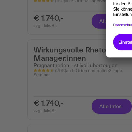
(160)
an 3 Orten
2 Tage
Seminar
€ 1.740,-
Alle Infos
zzgl. MwSt.
Wirkungsvolle Rhetorik für
Manager:innen
Prägnant reden – stilvoll überzeugen
(208)
an 5 Orten und online
2 Tage
Seminar
€ 1.740,-
Alle Infos
zzgl. MwSt.