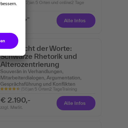
(172)
an 5 Orten und online
2 Tage
Training
€ 1.790,-
Alle Infos
zzgl. MwSt.
Die Macht der Worte:
Schwarze Rhetorik und
Alterozentrierung
Souverän in Verhandlungen,
Mitarbeiterdialogen, Argumentation,
Gesprächsführung und Konflikten
(56)
an 5 Orten
2 Tage
Training
€ 2.190,-
Alle Infos
zzgl. MwSt.