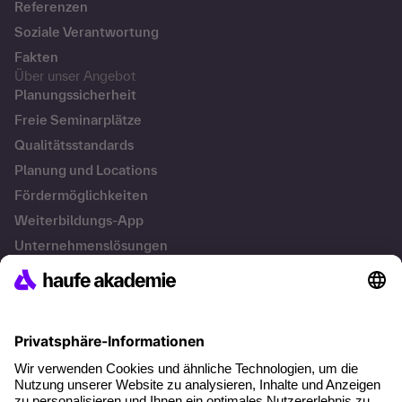
Referenzen
Soziale Verantwortung
Fakten
Über unser Angebot
Planungssicherheit
Freie Seminarplätze
Qualitätsstandards
Planung und Locations
Fördermöglichkeiten
Weiterbildungs-App
Unternehmenslösungen
Besondere Angebote
Potenzialanalyse
Transfercoaching
Coaching
Kontakt & Support
Kontakt
FAQs