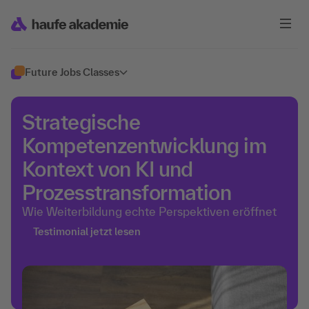
Future Jobs Classes
Strategische
Kompetenzentwicklung im
Kontext von KI und
Prozesstransformation
Wie Weiterbildung echte Perspektiven eröffnet
Testimonial jetzt lesen