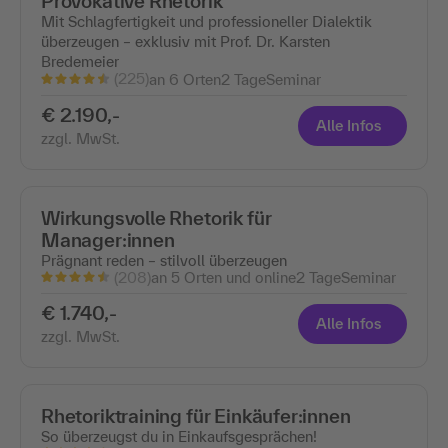
Provokative Rhetorik
Mit Schlagfertigkeit und professioneller Dialektik
überzeugen – exklusiv mit Prof. Dr. Karsten
Bredemeier
(225)
an 6 Orten
2 Tage
Seminar
€ 2.190,-
Alle Infos
zzgl. MwSt.
Wirkungsvolle Rhetorik für
Manager:innen
Prägnant reden – stilvoll überzeugen
(208)
an 5 Orten und online
2 Tage
Seminar
€ 1.740,-
Alle Infos
zzgl. MwSt.
Rhetoriktraining für Einkäufer:innen
So überzeugst du in Einkaufsgesprächen!