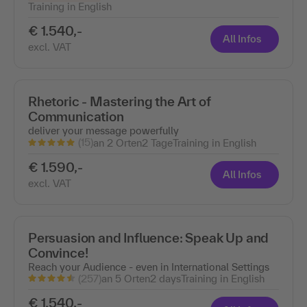
Training in English
€ 1.540,-
All Infos
excl. VAT
Rhetoric - Mastering the Art of
Communication
deliver your message powerfully
(15)
an 2 Orten
2 Tage
Training in English
€ 1.590,-
All Infos
excl. VAT
Persuasion and Influence: Speak Up and
Convince!
Reach your Audience - even in International Settings
(257)
an 5 Orten
2 days
Training in English
€ 1.540,-