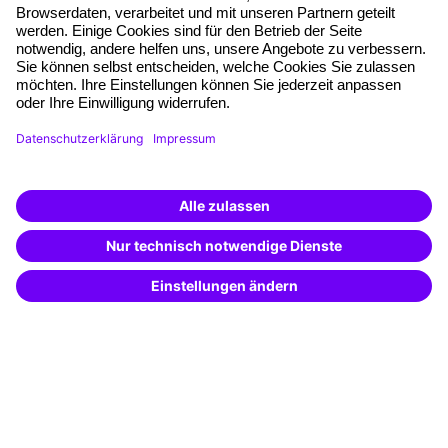
Qualitätsstandards
Planung und Locations
Fördermöglichkeiten
Weiterbildungs-App
Unternehmenslösungen
Weiterbildung finden -
Besondere Angebote
mit KI-Power!
Beschreibe was du suchst und erhalte
Potenzialanalyse
passende Weiterbildungen vom
KI-Berater
– schnell und treffsicher.
Transfercoaching
Coaching
Kontakt & Support
Kontakt
FAQ