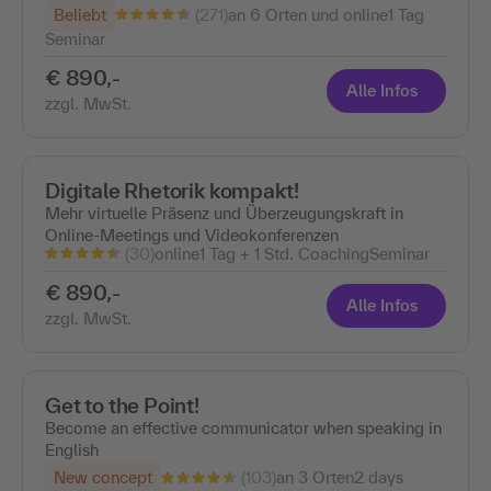
(271)
Beliebt
an 6 Orten und online
1 Tag
Seminar
€ 890,-
Alle Infos
zzgl. MwSt.
Digitale Rhetorik kompakt!
Mehr virtuelle Präsenz und Überzeugungskraft in
Online-Meetings und Videokonferenzen
(30)
online
1 Tag + 1 Std. Coaching
Seminar
€ 890,-
Alle Infos
zzgl. MwSt.
Get to the Point!
Become an effective communicator when speaking in
English
(103)
New concept
an 3 Orten
2 days