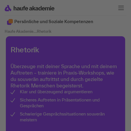
Persönliche und Soziale Kompetenzen
Haufe Akademie
....
Rhetorik
Rhetorik
Überzeuge mit deiner Sprache und mit deinem
Auftreten – trainiere in Praxis-Workshops, wie
du souverän auftrittst und durch gezielte
Rhetorik Menschen begeisterst.
Klar und überzeugend argumentieren
Sicheres Auftreten in Präsentationen und
Gesprächen
Schwierige Gesprächssituationen souverän
meistern