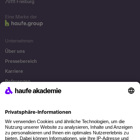
79111 Freiburg
Eine Marke der
Unternehmen
Über uns
Pressebereich
Karriere
Referenzen
Soziale Verantwortung
Fakten
Über unser Angebot
Planungssicherheit
Freie Seminarplätze