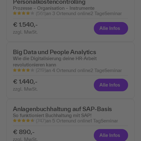
Personalkostencontrolling
Prozesse – Organisation – Instrumente
(561)
an 3 Ortenund online
2 Tage
Seminar
€ 1.540,-
Alle Infos
zzgl. MwSt.
Big Data und People Analytics
Wie die Digitalisierung deine HR-Arbeit
revolutionieren kann
(219)
an 4 Ortenund online
2 Tage
Seminar
€ 1.440,-
Alle Infos
zzgl. MwSt.
Anlagenbuchhaltung auf SAP-Basis
So funktioniert Buchhaltung mit SAP!
(747)
an 5 Ortenund online
1 Tag
Seminar
€ 890,-
Alle Infos
zzgl. MwSt.