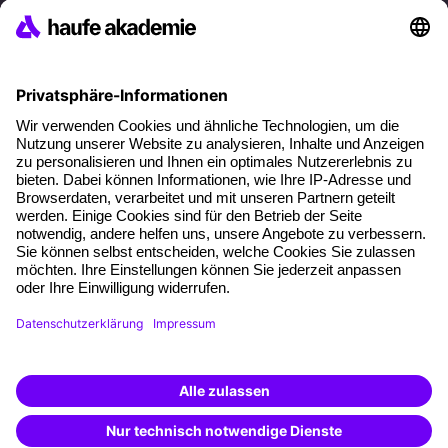
Referenzen
Soziale Verantwortung
Fakten
Über unser Angebot
Planungssicherheit
Freie Seminarplätze
Qualitätsstandards
Planung und Locations
Fördermöglichkeiten
Weiterbildungs-App
Unternehmenslösungen
Weiterbildung finden -
mit KI-Power!
Besondere Angebote
Beschreibe was du suchst und erhalte
passende Weiterbildungen vom
KI-Berater