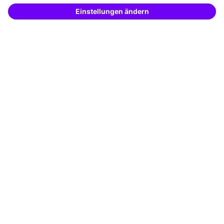
Potenzialanalyse
– schnell und treffsicher.
Transfercoaching
Coaching
Kontakt & Support
Kontakt
FAQ
+49 761 595339-00
AGB
Impressum
Datenschutz
Cookie-Einstellungen