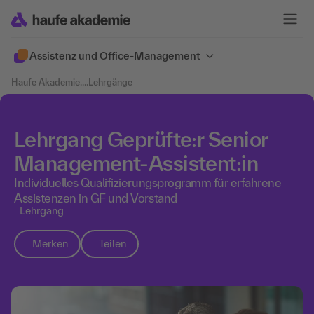
Assistenz und Office-Management
Haufe Akademie
....
Lehrgänge
Lehrgang Geprüfte:r Senior
Management-Assistent:in
Individuelles Qualifizierungsprogramm für erfahrene
Assistenzen in GF und Vorstand
Lehrgang
Merken
Teilen