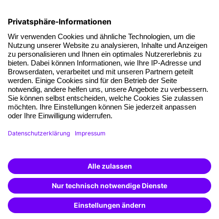
Fakten
Über unser Angebot
Planungssicherheit
Freie Seminarplätze
Qualitätsstandards
Planung und Locations
Fördermöglichkeiten
Weiterbildungs-App
Unternehmenslösungen
Weiterbildung finden -
mit KI-Power!
Besondere Angebote
Beschreibe was du suchst und erhalte
passende Weiterbildungen vom
KI-Berater
Potenzialanalyse
– schnell und treffsicher.
Transfercoaching