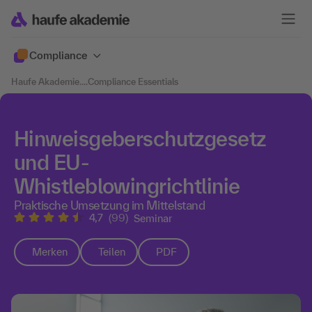
Compliance
Haufe Akademie
....
Compliance Essentials
Hinweisgeberschutzgesetz
und EU-
Whistleblowingrichtlinie
Praktische Umsetzung im Mittelstand
4,7
(99)
Seminar
Merken
Teilen
PDF