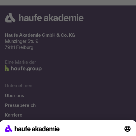
Haufe Akademie GmbH & Co. KG
Munzinger Str. 9
79111 Freiburg
Eine Marke der
Unternehmen
Über uns
Pressebereich
Karriere
Referenzen
Soziale Verantwortung