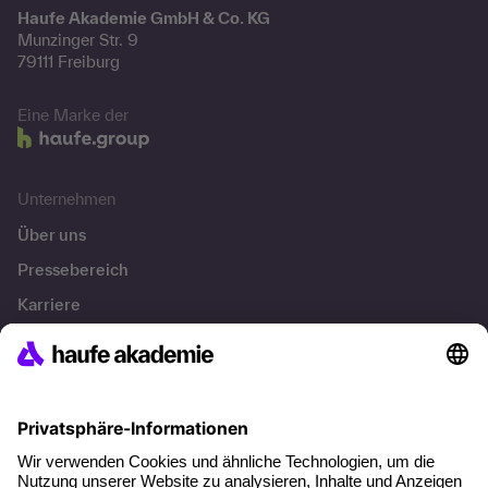
Haufe Akademie GmbH & Co. KG
Munzinger Str. 9
79111 Freiburg
Eine Marke der
Unternehmen
Über uns
Pressebereich
Karriere
Referenzen
Soziale Verantwortung
Fakten
Über unser Angebot