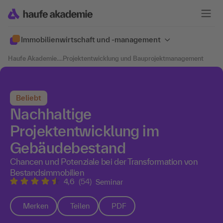
Immobilien­wirtschaft und -management
Haufe Akademie
....
Projektentwicklung und Bauprojektmanagement
Beliebt
Nachhaltige
Projektentwicklung im
Gebäudebestand
Chancen und Potenziale bei der Transformation von
Bestandsimmobilien
4,6
(54)
Seminar
Merken
Teilen
PDF