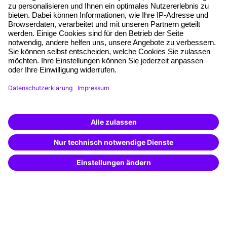
Planungssicherheit
Freie Seminarplätze
Qualitätsstandards
Planung und Locations
Fördermöglichkeiten
Weiterbildungs-App
Unternehmenslösungen
Weiterbildung finden -
mit KI-Power!
Besondere Angebote
Beschreibe was du suchst und erhalte
passende Weiterbildungen vom
KI-Berater
Potenzialanalyse
– schnell und treffsicher.
Transfercoaching
Coaching
Kontakt & Support