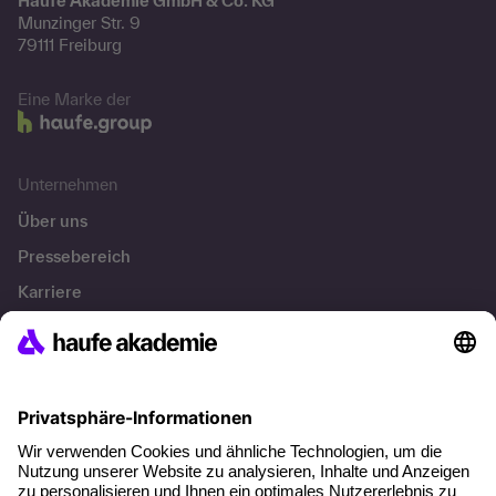
Haufe Akademie GmbH & Co. KG
Munzinger Str. 9
79111 Freiburg
Eine Marke der
Unternehmen
Über uns
Pressebereich
Karriere
Referenzen
Soziale Verantwortung
Fakten
Über unser Angebot