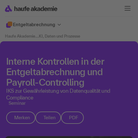
Entgeltabrechnung
Haufe Akademie
....
KI, Daten und Prozesse
Interne Kontrollen in der
Entgeltabrechnung und
Payroll-Controlling
IKS zur Gewährleistung von Datenqualität und
Compliance
Seminar
Merken
Teilen
PDF