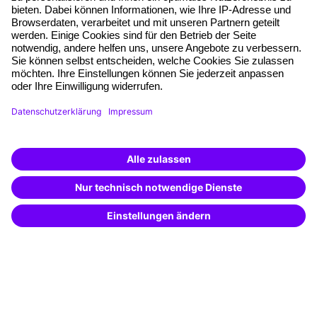
Planungssicherheit
Freie Seminarplätze
Qualitätsstandards
Planung und Locations
Fördermöglichkeiten
Weiterbildungs-App
Unternehmenslösungen
Weiterbildung finden -
mit KI-Power!
Besondere Angebote
Beschreibe was du suchst und erhalte
passende Weiterbildungen vom
KI-Berater
Potenzialanalyse
– schnell und treffsicher.
Transfercoaching
Coaching
Kontakt & Support
Kontakt