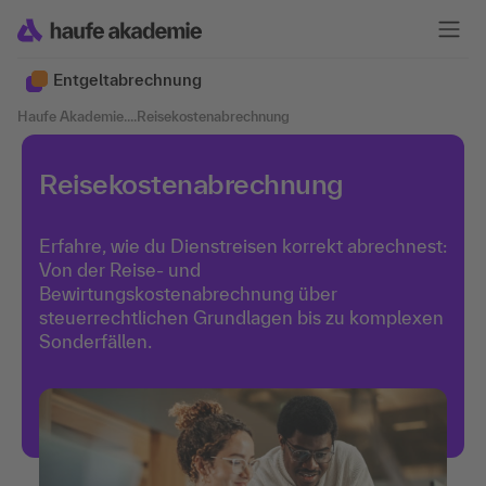
Entgeltabrechnung
Haufe Akademie
....
Reisekostenabrechnung
Reisekostenabrechnung
Erfahre, wie du Dienstreisen korrekt abrechnest:
Von der Reise- und
Bewirtungskostenabrechnung über
steuerrechtlichen Grundlagen bis zu komplexen
Sonderfällen.