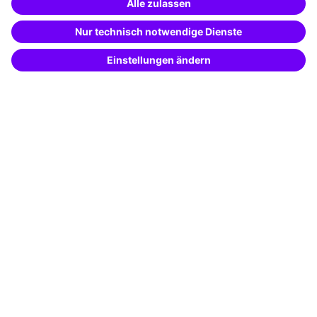
Weiterbildung finden -
Besondere Angebote
mit KI-Power!
Beschreibe was du suchst und erhalte
Potenzialanalyse
passende Weiterbildungen vom
KI-Berater
– schnell und treffsicher.
Transfercoaching
Coaching
Kontakt & Support
Kontakt
FAQ
+49 761 595339-00
AGB
Impressum
Datenschutz