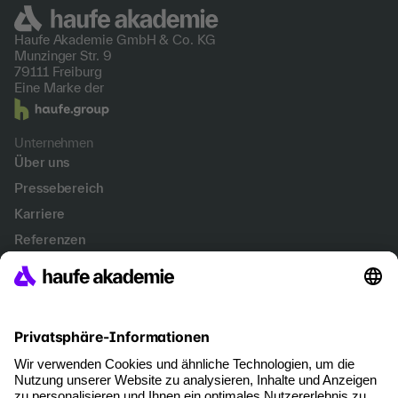
Haufe Akademie GmbH &
Co. KG
Munzinger Str. 9
79111 Freiburg
Eine Marke der
Unternehmen
Über uns
Pressebereich
Karriere
Referenzen
Soziale Verantwortung
Fakten
Services
Newsletter
Events & Webinare
Account Management