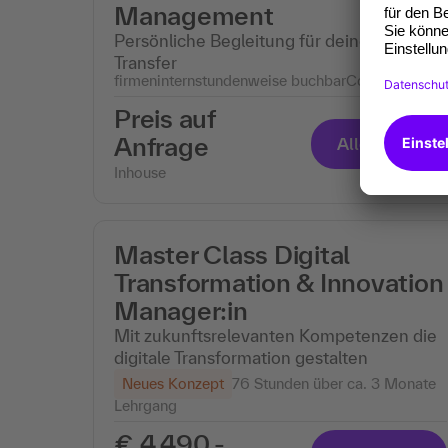
Management
Persönliche Begleitung für deinen Praxis-
Transfer
firmenintern
stundenweise buchbar
Coaching
Preis auf
Anfrage
Alle Infos
Inhouse
Master Class Digital
Transformation & Innovation
Manager:in
Mit zukunftsrelevanten Kompetenzen die
digitale Transformation gestalten
Neues Konzept
76 Stunden über ca. 3 Monate
Lehrgang
€ 4.490,-