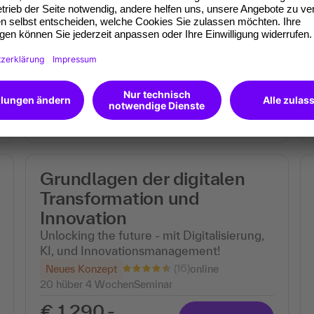
Best Practice, Tools, KI und
Handlungsempfehlungen
(47)
in Stuttgart und online
1 Tag
Seminar
€ 790,-
Alle Infos
zzgl. MwSt.
Grundlagen der digitalen
Transformation und
Innovation
Unlocking the future - mit Digitalisierung,
KI, und Innovationsmanagement!
(16)
Neues Konzept
online
20 hüber 4 Wochen
Seminar
€ 1.290,-