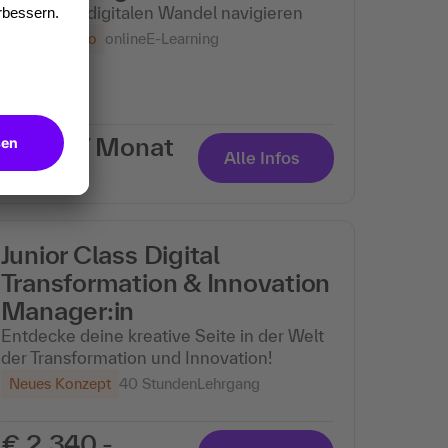
Durch den digitalen Wandel navigieren
Content-Abo
online
E-Learning
€ 39,- / Monat
Alle Infos
zzgl. MwSt.
Junior Class Digital
Transformation & Innovation
Manager:in
Entdecke deine kreative Seite in der Welt
der Transformation und Innovation!
Neues Konzept
40 Stunden
Lehrgang
€ 2.340,-