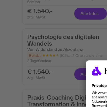
Seminar
€ 1.540,-
Alle Infos
zzgl. MwSt.
Psychologie des digitalen
Wandels
Von Widerstand zu Akzeptanz
(102)
Beliebt
an 2 Orten und online
2 Tage
Seminar
€ 1.540,-
Alle Infos
zzgl. MwSt.
Praxis-Coaching Digital
Transformation & Innovation