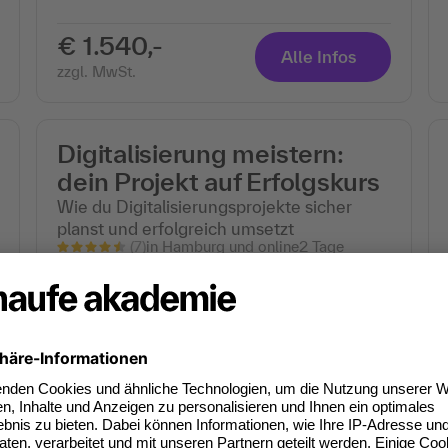
€ 1.540,-
Alle Infos
zzgl. MwSt.
Digitalisierung meistern:
dein Projekt auf Erfolgskurs
Wie du Digitalisierungsprojekte sicher
planst und erfolgreich umsetzt
(7)
in Hamburg und online
2 Tage
Seminar
€ 1.540,-
Alle Infos
zzgl. MwSt.
Digitalisierung im
Rechnungswesen