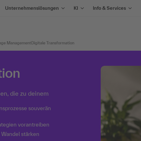
Unternehmenslösungen
KI
Info & Services
hange Management
Digitale Transformation
tion
ien, die zu deinem
onsprozesse souverän
rategien vorantreiben
n Wandel stärken