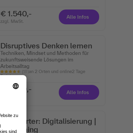
€ 1.540,-
Alle Infos
zzgl. MwSt.
Disruptives Denken lernen
Techniken, Mindset und Methoden für
zukunftsweisende Lösungen im
Arbeitsalltag
(18)
an 2 Orten und online
2 Tage
Training
€ 1.540,-
Alle Infos
zzgl. MwSt.
Kickstarter: Digitalisierung |
E-Learning