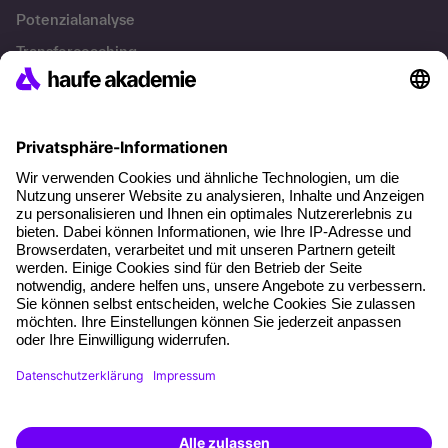
Potenzialanalyse
Transfercoaching
Coaching
Kontakt & Support
Kontakt
FAQ
+49 761 595339-00
AGB
Impressum
Datenschutz
Cookie-Einstellungen
Weiterbildung finden -