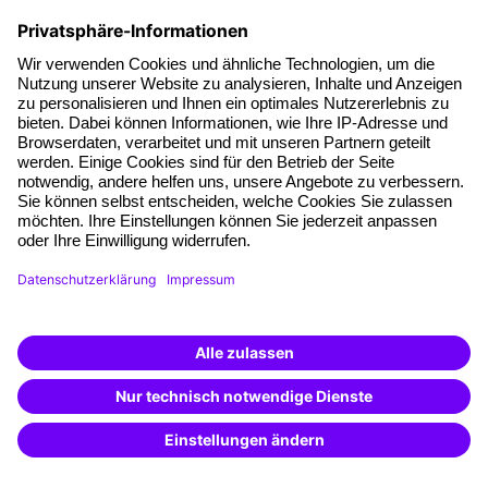
Fakten
Über unser Angebot
Planungssicherheit
Freie Seminarplätze
Qualitätsstandards
Planung und Locations
Fördermöglichkeiten
Weiterbildungs-App
Unternehmenslösungen
Weiterbildung finden -
mit KI-Power!
Besondere Angebote
Beschreibe was du suchst und erhalte
passende Weiterbildungen vom
KI-Berater
Potenzialanalyse
– schnell und treffsicher.
Transfercoaching
Coaching