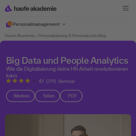
Personalmanagement
Haufe Akademie
....
Personalplanung & Personalcontrolling
Big Data und People Analytics
Wie die Digitalisierung deine HR-Arbeit revolutionieren
kann
4,1
(219)
Seminar
Merken
Teilen
PDF