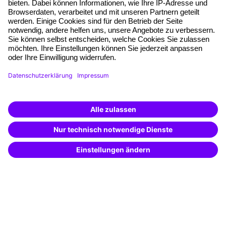
Freie Seminarplätze
Qualitätsstandards
Planung und Locations
Fördermöglichkeiten
Weiterbildungs-App
Unternehmenslösungen
Weiterbildung finden -
mit KI-Power!
Besondere Angebote
Beschreibe was du suchst und erhalte
passende Weiterbildungen vom
KI-Berater
Potenzialanalyse
– schnell und treffsicher.
Transfercoaching
Coaching
Kontakt & Support
Kontakt