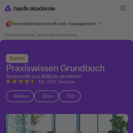
Immobilien­wirtschaft und -management
Haufe Akademie
....
Immobilienvermittlung
Beliebt
Praxiswissen Grundbuch
Systematik und Abläufe verstehen
4,6
(132)
Seminar
Merken
Teilen
PDF