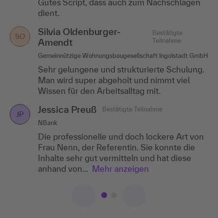
Gutes Script, dass auch zum Nachschlagen
Besonders gefiel mir die Dozentin, denn
dient.
sie hat alles verständlich und interessant
vermittelt!
Silvia Oldenburger-
Bestätigte
SO
Amendt
Teilnahme
Gemeinnützige Wohnungsbaugesellschaft Ingolstadt GmbH
Sehr gelungene und strukturierte Schulung.
Man wird super abgeholt und nimmt viel
Wissen für den Arbeitsalltag mit.
Jessica Preuß
Bestätigte Teilnahme
JP
NBank
Die professionelle und doch lockere Art von
Frau Nenn, der Referentin. Sie konnte die
Inhalte sehr gut vermitteln und hat diese
anhand von...
Mehr anzeigen