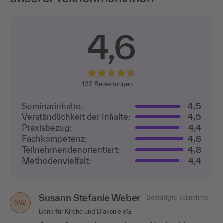
4,6
132
Bewertungen
Seminarinhalte:
4,5
Verständlichkeit der Inhalte:
4,5
Praxisbezug:
4,4
Fachkompetenz:
4,8
Teilnehmenden­orientiert:
4,8
Methodenvielfalt:
4,4
Susann Stefanie Weber
Anja Munderloh
Bestätigte Teilnahme
Bestätigte Teilnahme
SW
AM
Bank für Kirche und Diakonie eG
Lechner & Niendorf GmbH & Co. Gewerbeimmobilien