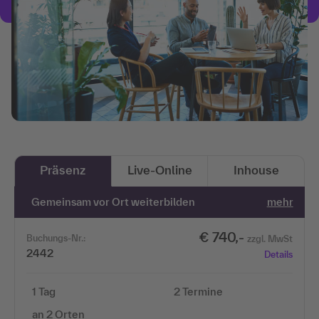
Präsenz
Live-Online
Inhouse
Gemeinsam vor Ort weiterbilden
mehr
€ 740,-
Buchungs-Nr.:
zzgl. MwSt
2442
Details
1 Tag
2 Termine
an 2 Orten