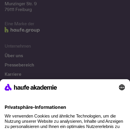
Munzinger Str. 9
79111 Freiburg
Eine Marke der
Unternehmen
Über uns
Pressebereich
Karriere
Referenzen
Soziale Verantwortung
Fakten
Über unser Angebot
Planungssicherheit