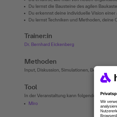
Du lernst die Bausteine des agilen Baukast
Du erkennst deine individuelle Vision einer 
Du lernst Techniken und Methoden, deine O
Trainer:in
Dr. Bernhard Eickenberg
Methoden
Input, Diskussion, Simulationen, Best-Practic
Tool
In der Veranstaltung kann folgendes Drittanb
Miro