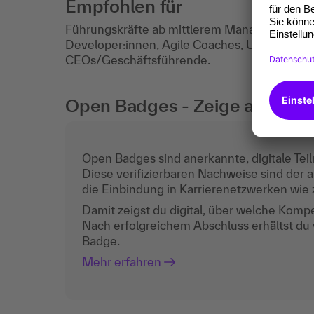
Empfohlen für
Führungskräfte ab mittlerem Management, P
Developer:innen, Agile Coaches, Unternehme
CEOs/Geschäftsführende.
Open Badges - Zeige auch digi
Open Badges sind anerkannte, digitale Teil
Diese verifizierbaren Nachweise sind der a
die Einbindung in Karrierenetzwerken wie z
Damit zeigst du digital, über welche Komp
Nach erfolgreichem Abschluss erhältst du
Badge.
Mehr erfahren