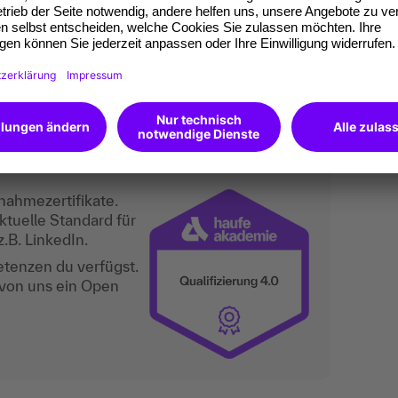
eople Leads, Change Manager:innen, Business
nsentwickler:innen, Unternehmer:innen,
tal, was du kannst.
nahmezertifikate.
ktuelle Standard für
.B. LinkedIn.
etenzen du verfügst.
 von uns ein Open