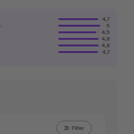
4,7
:
5
4,5
4,8
4,8
4,7
Filter