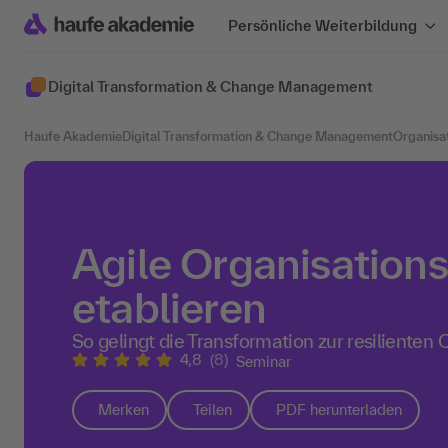
Persönliche Weiterbildung
Digital Transformation & Change Management
Haufe Akademie
Digital Transformation & Change Management
Organisa
Agile Organisations
etablieren
So gelingt die Transformation zur resilienten 
4,8
(8)
Seminar
Merken
Teilen
PDF herunterladen