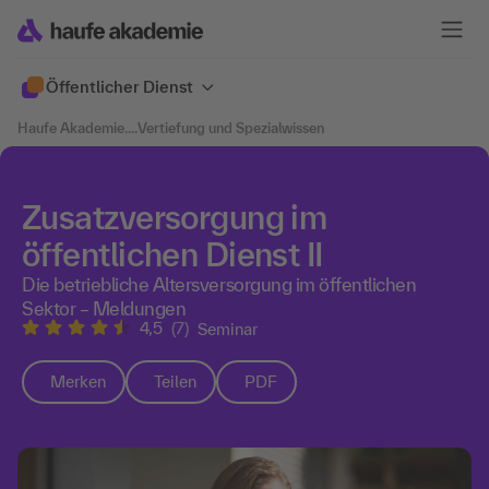
Öffentlicher Dienst
Haufe Akademie
....
Vertiefung und Spezialwissen
Zusatzversorgung im
öffentlichen Dienst II
Die betriebliche Altersversorgung im öffentlichen
Sektor – Meldungen
4,5
(7)
Seminar
Merken
Teilen
PDF