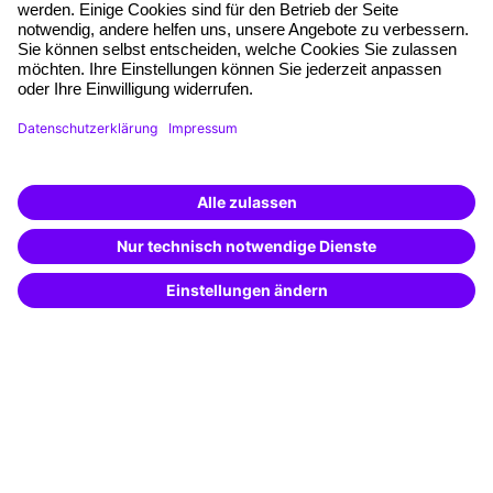
Qualitätsstandards
Planung und Locations
Fördermöglichkeiten
Weiterbildungs-App
Unternehmenslösungen
Weiterbildung finden -
mit KI-Power!
Besondere Angebote
Beschreibe was du suchst und erhalte
passende Weiterbildungen vom
KI-Berater
Potenzialanalyse
– schnell und treffsicher.
Transfercoaching
Coaching
Kontakt & Support
Kontakt
FAQ