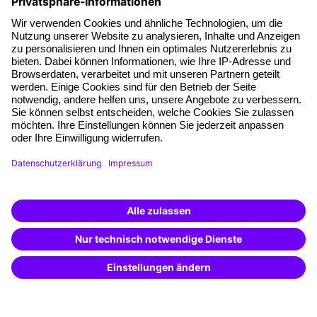
Haufe Akademie GmbH & Co. KG
Munzinger Str. 9
79111 Freiburg
Eine Marke der
Unternehmen
Über uns
Pressebereich
Weiterbildung finden -
Karriere
mit KI-Power!
Beschreibe was du suchst und erhalte
Referenzen
passende Weiterbildungen vom
KI-Berater
– schnell und treffsicher.
Soziale Verantwortung
Fakten