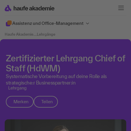
Assistenz und Office-Management
Haufe Akademie
....
Lehrgänge
Zertifizierter Lehrgang Chief of
Staff (HdWM)
Systematische Vorbereitung auf deine Rolle als
strategische:r Businesspartner:in
Lehrgang
Merken
Teilen