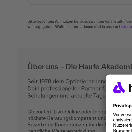
Bitte beachten: Wir nutzen bei ausgewählten Veranstaltunge
weitergegeben. Weitere Informationen sind in unserer
Datens
Über uns – Die Haufe Akadem
Seit 1978 dein Optimierer, Innovator und
Dein professioneller Partner für berufl
Schulungen und aktuelle Tagungen.
Ob vor Ort, Live-Online oder Inhouse - unser
höchste Beratungskompetenz und auf dich ab
Erwerb von Kompetenzen für die Arbeitswelt d
berufliche Weiterentwicklung.