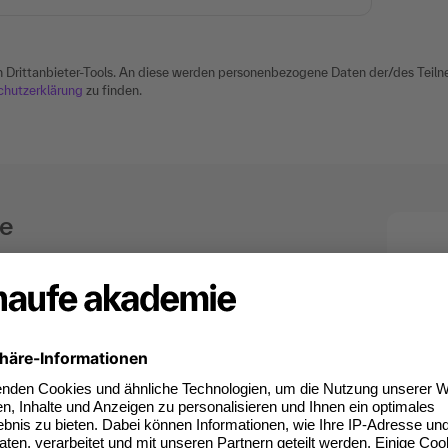
n Drittanbieter-Tools. An diese werden personenbezogene Daten der/des Tei
chutzerklärung
zu finden.
ie
 Begleiter–
iche Weiterbildung und Seminare,
Wei
e individuellen Lösungen, unser Anspruch auf
gestimmte Weiterbildung, vereinfachen den
er Zukunft und erleichtern nachhaltig die