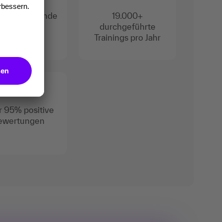
000+ Lernende
19.000+
pro Jahr
durchgeführte
Trainings pro Jahr
 95% positive
ewertungen