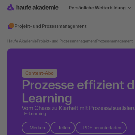
Persönliche Weiterbildung
Projekt- und Prozessmanagement
Haufe Akademie
Projekt- und Prozessmanagement
Prozessmanagement
Content-Abo
Prozesse effizient d
Learning
Vom Chaos zu Klarheit mit Prozessvisualisier
E-Learning
Merken
Teilen
PDF herunterladen