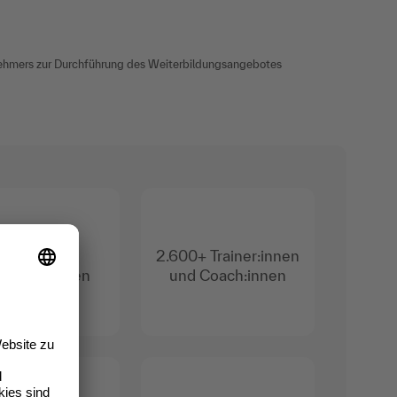
lnehmers zur Durchführung des Weiterbildungsangebotes
3.600+
2.600+ Trainer:innen
terbildungen
und Coach:innen