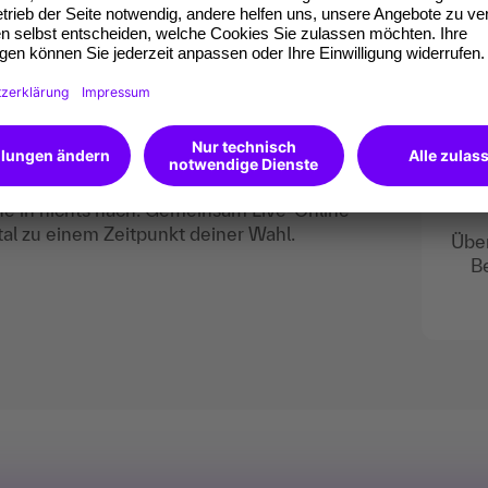
690.
oaching und unsere flexiblen Formate
eidende bei der Zukunftsgestaltung und
rmeninternen Teams und Unternehmen.
züge einer Online Weiterbildung. Unsere
nsprüchen an Qualität und stehen den
he in nichts nach. Gemeinsam Live-Online
tal zu einem Zeitpunkt deiner Wahl.
Über
B