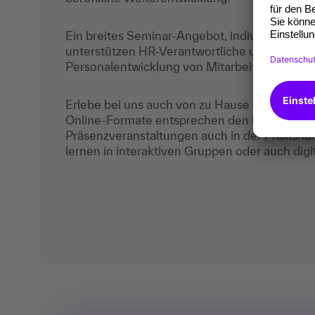
Ein breites Seminar-Angebot, individuelles C
unterstützen HR-Verantwortliche und Entsch
Personalentwicklung von Mitarbeitenden, fi
Erlebe bei uns auch von zu Hause aus die Vor
Online-Formate entsprechen den höchsten A
Präsenzveranstaltungen auch in der Praxisnä
lernen in interaktiven Gruppen oder auch digi