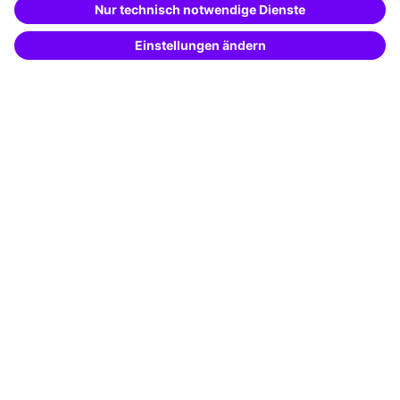
Beschreibe was du suchst und erhalte
passende Weiterbildungen vom
KI-Berater
Potenzialanalyse
– schnell und treffsicher.
Transfercoaching
Coaching
Kontakt & Support
Kontakt
FAQ
+49 761 595339-00
AGB
Impressum
Datenschutz
Cookie-Einstellungen