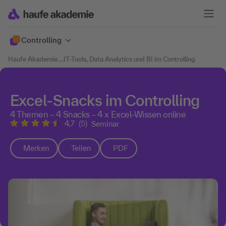
Controlling
Haufe Akademie
....
IT-Tools, Data Analytics und BI im Controlling
Excel-Snacks im Controlling
4 Themen – 4 Snacks – 4 x Excel-Wissen online
4,7
(5)
Seminar
Merken
Teilen
PDF