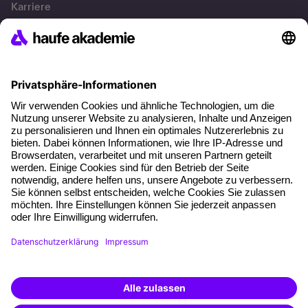
Karriere
Referenzen
Soziale Verantwortung
Fakten
Über unser Angebot
Planungssicherheit
Freie Seminarplätze
Qualitätsstandards
Planung und Locations
Fördermöglichkeiten
Weiterbildungs-App
Unternehmenslösungen
Weiterbildung finden -
mit KI-Power!
Besondere Angebote