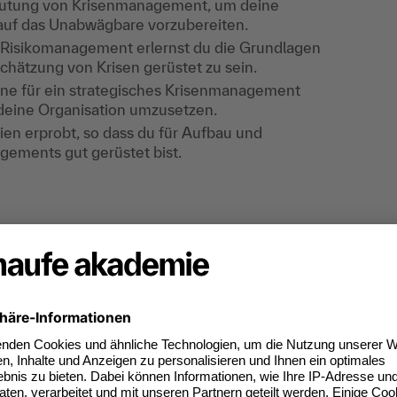
deutung von Krisenmanagement, um deine
t auf das Unabwägbare vorzubereiten.
s Risikomanagement erlernst du die Grundlagen
chätzung von Krisen gerüstet zu sein.
ine für ein strategisches Krisenmanagement
deine Organisation umzusetzen.
en erprobt, so dass du für Aufbau und
ements gut gerüstet bist.
ethoden & Prozessen, Diskussionen,