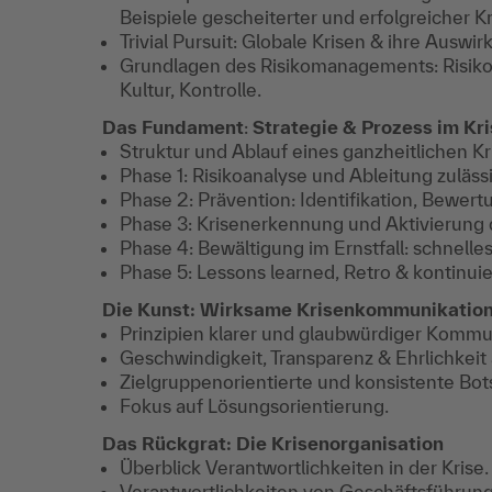
Beispiele gescheiterter und erfolgreicher K
Trivial Pursuit: Globale Krisen & ihre Auswi
Grundlagen des Risikomanagements: Risiko
Kultur, Kontrolle.
Das Fundament
:
Strategie & Prozess im K
Struktur und Ablauf eines ganzheitlichen
Phase 1: Risikoanalyse und Ableitung zuläs
Phase 2: Prävention: Identifikation, Bewert
Phase 3: Krisenerkennung und Aktivierung
Phase 4: Bewältigung im Ernstfall: schnell
Phase 5: Lessons learned, Retro & kontinui
Die Kunst: Wirksame Krisenkommunikatio
Prinzipien klarer und glaubwürdiger Kommu
Geschwindigkeit, Transparenz & Ehrlichkeit 
Zielgruppenorientierte und konsistente Bot
Fokus auf Lösungsorientierung.
Das Rückgrat: Die Krisenorganisation
Überblick Verantwortlichkeiten in der Krise.
Verantwortlichkeiten von Geschäftsführung