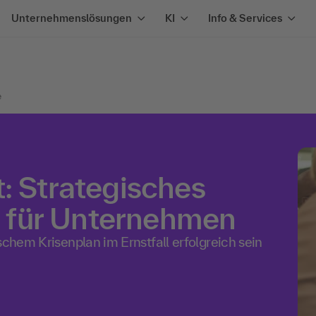
Unternehmenslösungen
KI
Info & Services
e
: Strategisches
 für Unternehmen
schem Krisenplan im Ernstfall erfolgreich sein