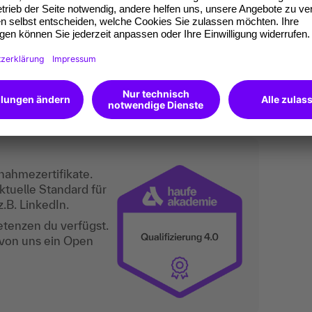
ührungskräfte der Bereiche Strategie,
lung, Leitende und Mitarbeitende der
tal, was du kannst.
nahmezertifikate.
ktuelle Standard für
.B. LinkedIn.
etenzen du verfügst.
 von uns ein Open