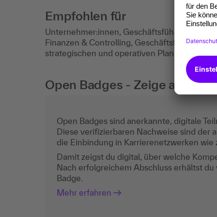
Empfohlen für
Unternehmer:innen, Geschäftsführende und F
Finanzen & Controlling, Geschäftsfeldentwick
strategischen und operativen Planung.
Open Badges - Zeige auch digi
Open Badges sind anerkannte, digitale Teil
Diese verifizierbaren Nachweise sind der a
die Einbindung in Karrierenetzwerken wie z
Damit zeigst du digital, über welche Komp
Nach erfolgreichem Abschluss erhältst du
Badge.
Mehr erfahren