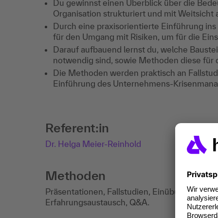
Du gewinnst einen Überblick über die Be
Organisation strukturiert und mit Weitsich
Durch eine praxisorientierte Einführung in
für den Umgang mit Risiken, um für die Eins
Darauf aufbauend lernst du, welche Bauste
notwendig sind, sowie Methoden diese für 
Die Methoden werden praktisch an Fallstudi
Einführung des Unternehmens-Krisenmanag
Referent:in
Dr. Helga Meier-Reinhold
Methoden
Präsentationen, Fallstudien, Einübung von M
Erfahrungsaustausch, Q&A.