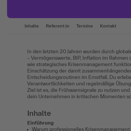
Inhalte
Referent:in
Termine
Kontakt
In den letzten 20 Jahren wurden durch global
– Vermögenswerte, BIP, Inflation im Rahmen 
wie strategisches Krisenmanagement funktion
Einschätzung der damit zusammenhängenden R
Entscheidungsroutinen im Ernstfall. Du erleb
Verantwortlichkeiten und regelmäßige Übun
Ziel ist es, die Frühwarnsignale zu nutzen un
dein Unternehmen in kritischen Momenten sc
Inhalte
Einführung
Warum professionelles Krisenmanagement 