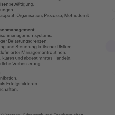
risenbewältigung.
rkungen.
appetit, Organisation, Prozesse, Methoden &
risenmanagement
 Krisenmanagementsystems.
siger Belastungsgrenzen.
ung und Steuerung kritischer Risiken.
 definierter Managementroutinen.
es, klares und abgestimmtes Handeln.
erliche Verbesserung.
n
nikation.
als Erfolgsfaktoren.
schaften.
/Vorstand, Krisenstab und Fachbereichen.