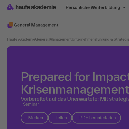
Persönliche Weiterbildung
General Management
Haufe Akademie
General Management
Unternehmensführung & Strategi
Prepared for Impact
Krisenmanagement
Vorbereitet auf das Unerwartete: Mit strategi
Seminar
Merken
Teilen
PDF herunterladen