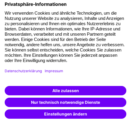
Haufe Akademie GmbH & Co. KG
Munzinger Str. 9
79111 Freiburg
Eine Marke der
Unternehmen
Über uns
Pressebereich
Weiterbildung finden -
Karriere
mit KI-Power!
Beschreibe was du suchst und erhalte
Referenzen
passende Weiterbildungen vom
KI-Berater
– schnell und treffsicher.
Soziale Verantwortung
Fakten