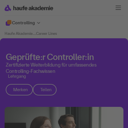
Controlling
Haufe Akademie
....
Career Lines
Geprüfte:r Controller:in
Zertifizierte Weiterbildung für umfassendes
Controlling-Fachwissen
Lehrgang
Merken
Teilen