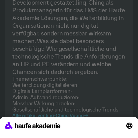
Development gestaltet Jinq-Ching als
Produktmanagerin für das LMS der Haufe
Akademie Lösungen, die Weiterbildung in
Organisationen nicht nur digital
verfügbar, sondern messbar wirksam
machen. Was sie dabei besonders
beschäftigt: Wie gesellschaftliche und
technologische Trends die Anforderungen
an HR und PE verändern und welche
Chancen sich dadurch ergeben.
Themenschwerpunkte:
Weiterbildung digitalisieren
·
Digitale Lernplattformen
·
Admin-Aufwand reduzieren
·
Messbar Wirkung erzielen
·
Gesellschaftliche und technologische Trends
Alle Artikel von
Jinq-Ching Vuong