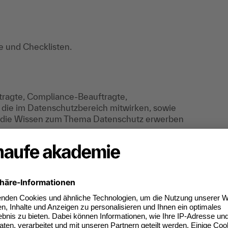
le und Checklisten.
tragte, Compliance-Beauftragte,
die im Datenschutzbereich mitwirken, sowie
 die Wissen zum Thema Datenschutz erwerben
tal, was du kannst.
nahmezertifikate.
ktuelle Standard für
.B. LinkedIn.