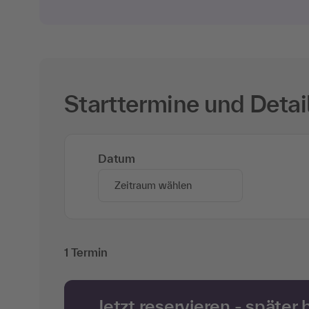
Starttermine und Detai
Datum
Zeitraum wählen
1 Termin
Jetzt reservieren - später