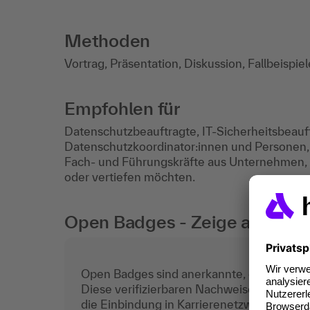
Methoden
Vortrag, Präsentation, Diskussion, Fallbeispie
Empfohlen für
Datenschutzbeauftragte, IT-Sicherheitsbeauf
Datenschutzkoordinator:innen und Personen, 
Fach- und Führungskräfte aus Unternehmen,
oder vertiefen möchten.
Open Badges - Zeige auch digi
Open Badges sind anerkannte, digitale Teil
Diese verifizierbaren Nachweise sind der a
die Einbindung in Karrierenetzwerken wie z