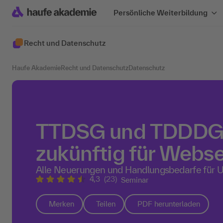
Persönliche Weiterbildung
Recht und Datenschutz
Haufe Akademie
Recht und Datenschutz
Datenschutz
TTDSG und TDDDG k
zukünftig für Webse
Alle Neuerungen und Handlungsbedarfe für
4,3
(23)
Seminar
Merken
Teilen
PDF herunterladen