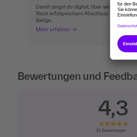
Damit zeigst du digital, über welche Komp
Nach erfolgreichem Abschluss erhältst du
Badge.
Mehr erfahren
Bewertungen und Feedbac
4,3
23
Bewertungen