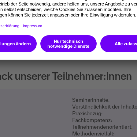
etenzen du verfügst.
 von uns ein Open
k unserer Teilnehmer:innen
Seminarinhalte:
Verständlichkeit der Inhalte
Praxisbezug:
Fachkompetenz:
Teilnehmenden­orientiert:
Methodenvielfalt: