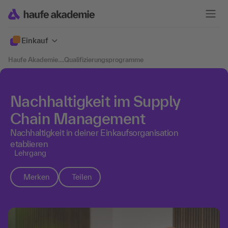
Einkauf
Haufe Akademie
....
Qualifizierungsprogramme
Nachhaltigkeit im Supply
Chain Management
Nachhaltigkeit in deiner Einkaufsorganisation
etablieren
Lehrgang
Merken
Teilen