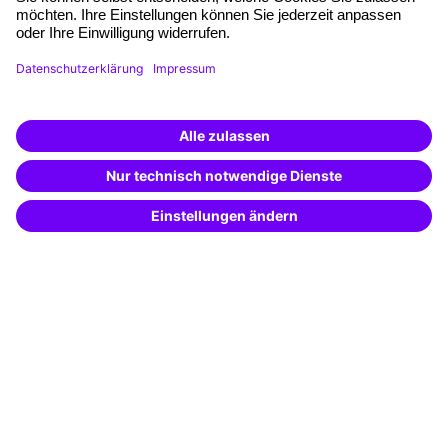
Planung und Locations
Fördermöglichkeiten
Weiterbildungs-App
Unternehmenslösungen
Weiterbildung finden -
mit KI-Power!
Besondere Angebote
Beschreibe was du suchst und erhalte
passende Weiterbildungen vom
KI-Berater
Potenzialanalyse
– schnell und treffsicher.
Transfercoaching
Coaching
Kontakt & Support
Kontakt
FAQ
+49 761 595339-00