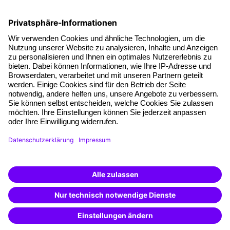
Fakten
Über unser Angebot
Planungssicherheit
Freie Seminarplätze
Qualitätsstandards
Planung und Locations
Fördermöglichkeiten
Weiterbildungs-App
Unternehmenslösungen
Weiterbildung finden -
mit KI-Power!
Besondere Angebote
Beschreibe was du suchst und erhalte
passende Weiterbildungen vom
KI-Berater
Potenzialanalyse
– schnell und treffsicher.
Transfercoaching