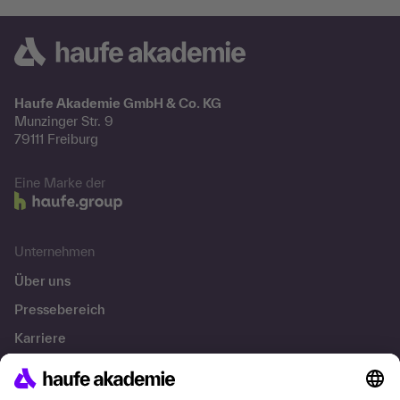
Haufe Akademie GmbH & Co. KG
Munzinger Str. 9
79111 Freiburg
Eine Marke der
Unternehmen
Über uns
Pressebereich
Karriere
Referenzen
Soziale Verantwortung